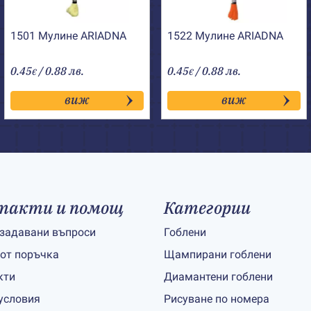
1501 Мулине АRIADNA
1522 Мулине АRIADNA
0.45
/ 0.88 лв.
0.45
/ 0.88 лв.
€
€
виж
виж
такти и помощ
Категории
 задавани въпроси
Гоблени
 от поръчка
Щампирани гоблени
кти
Диамантени гоблени
условия
Рисуване по номера