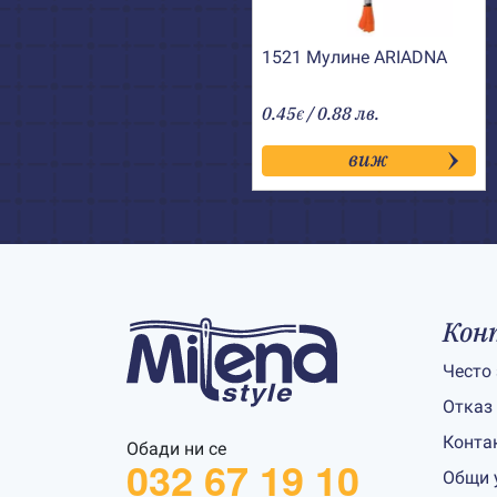
1521 Мулине АRIADNA
0.45
/ 0.88 лв.
€
виж
Кон
Често
Отказ
Конта
Обади ни се
032 67 19 10
Общи 