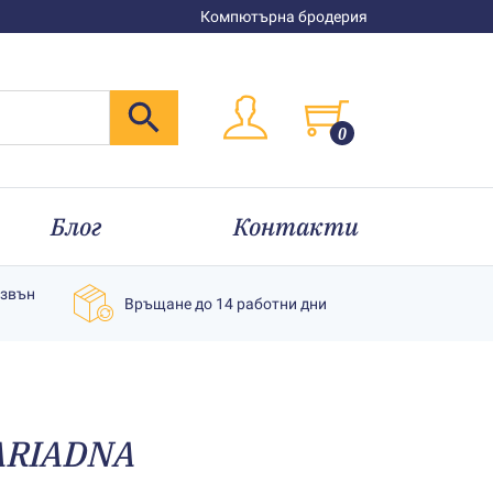
Компютърна бродерия
0
Блог
Контакти
извън
Връщане до 14 работни дни
 АRIADNA