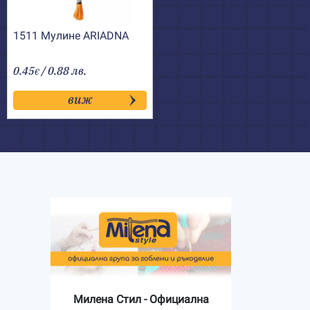
1511 Мулине АRIADNA
0.45
/ 0.88 лв.
€
виж
Милена Стил - Официална