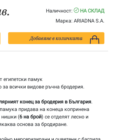
лв.
Наличност:
НА СКЛАД
Марка:
ARIADNA S.A.
Добавяне в количката
 египетски памук
 за всички видове ръчна бродерия.
улярният конец за бродерия в България
.
памука придава на конеца копринена
 нишки (
6 на брой
) се отделят лесно и
якаква основа за бродиране.
ойно мерсеризирани и оцветени с багрила,