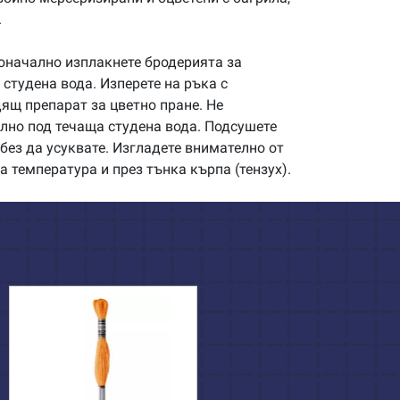
.
начално изплакнете бродерията за
студена вода. Изперете на ръка с
щ препарат за цветно пране. Не
илно под течаща студена вода. Подсушете
без да усуквате. Изгладете внимателно от
а температура и през тънка кърпа (тензух).