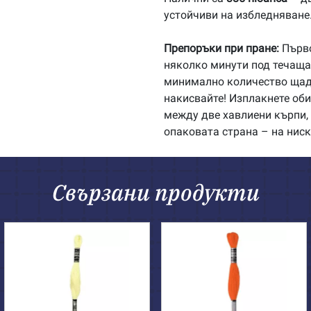
устойчиви на избледняване
Препоръки при пране:
Първо
няколко минути под течаща 
минимално количество щадя
накисвайте! Изплакнете об
между две хавлиени кърпи, 
опаковата страна – на ниск
Свързани продукти