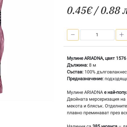
0.45
€
/ 0.88 
количество
за
1576
Мулине
Мулине ARIADNA, цвят 1576
АRIADNA
Дължина:
8 м
Състав:
100% дълговлакнест
Предназначение:
подходящо
Мулине ARIADNA
е най-поп
Двойната мерсеризация на 
мекота и блясък. Отделните
плавно преминават през вс
Налични са
385 нюанса
– дв