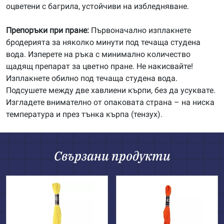
оцветени с багрила, устойчиви на избледняване.
Препоръки при пране:
Първоначално изплакнете
бродерията за няколко минути под течаща студена
вода. Изперете на ръка с минимално количество
щадящ препарат за цветно пране. Не накисвайте!
Изплакнете обилно под течаща студена вода.
Подсушете между две хавлиени кърпи, без да усуквате.
Изгладете внимателно от опаковата страна – на ниска
температура и през тънка кърпа (тензух).
Свързани продукти