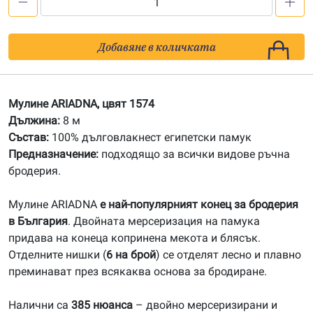
количество
за
1574
Добавяне в количката
Мулине
АRIADNA
Мулине ARIADNA, цвят 1574
Дължина:
8 м
Състав:
100% дълговлакнест египетски памук
Предназначение:
подходящо за всички видове ръчна
бродерия.
Мулине ARIADNA
е най-популярният конец за бродерия
в България
. Двойната мерсеризация на памука
придава на конеца копринена мекота и блясък.
Отделните нишки (
6 на брой
) се отделят лесно и плавно
преминават през всякаква основа за бродиране.
Налични са
385 нюанса
– двойно мерсеризирани и