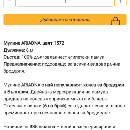
количество
за
1572
Добавяне в количката
Мулине
АRIADNA
Мулине ARIADNA, цвят 1572
Дължина:
8 м
Състав:
100% дълговлакнест египетски памук
Предназначение:
подходящо за всички видове ръчна
бродерия.
Мулине ARIADNA
е най-популярният конец за бродерия
в България
. Двойната мерсеризация на памука
придава на конеца копринена мекота и блясък.
Отделните нишки (
6 на брой
) се отделят лесно и плавно
преминават през всякаква основа за бродиране.
Налични са
385 нюанса
– двойно мерсеризирани и