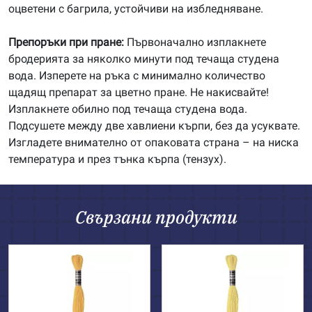
оцветени с багрила, устойчиви на избледняване.
Препоръки при пране:
Първоначално изплакнете
бродерията за няколко минути под течаща студена
вода. Изперете на ръка с минимално количество
щадящ препарат за цветно пране. Не накисвайте!
Изплакнете обилно под течаща студена вода.
Подсушете между две хавлиени кърпи, без да усуквате.
Изгладете внимателно от опаковата страна – на ниска
температура и през тънка кърпа (тензух).
Свързани продукти