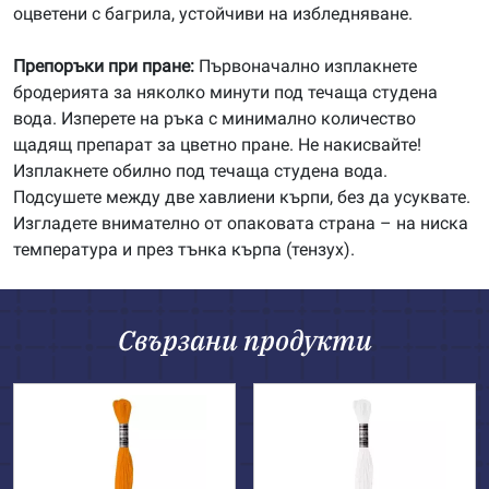
оцветени с багрила, устойчиви на избледняване.
Препоръки при пране:
Първоначално изплакнете
бродерията за няколко минути под течаща студена
вода. Изперете на ръка с минимално количество
щадящ препарат за цветно пране. Не накисвайте!
Изплакнете обилно под течаща студена вода.
Подсушете между две хавлиени кърпи, без да усуквате.
Изгладете внимателно от опаковата страна – на ниска
температура и през тънка кърпа (тензух).
Свързани продукти