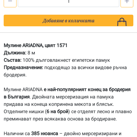
количество
за
1571
Добавяне в количката
Мулине
АRIADNA
Мулине ARIADNA, цвят 1571
Дължина:
8 м
Състав:
100% дълговлакнест египетски памук
Предназначение:
подходящо за всички видове ръчна
бродерия.
Мулине ARIADNA
е най-популярният конец за бродерия
в България
. Двойната мерсеризация на памука
придава на конеца копринена мекота и блясък.
Отделните нишки (
6 на брой
) се отделят лесно и плавно
преминават през всякаква основа за бродиране.
Налични са
385 нюанса
– двойно мерсеризирани и