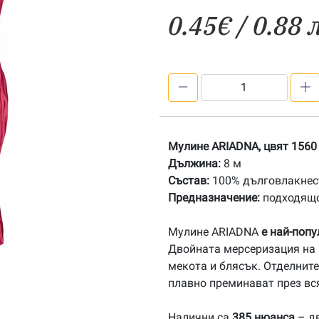
0.45
€
/ 0.88 
количество
за
1560
Мулине
Мулине ARIADNA, цвят 1560
АRIADNA
Дължина:
8 м
Състав:
100% дълговлакнест
Предназначение:
подходящо
Мулине ARIADNA
е най-поп
Двойната мерсеризация на 
мекота и блясък. Отделните
плавно преминават през вс
Налични са
385 нюанса
– дв