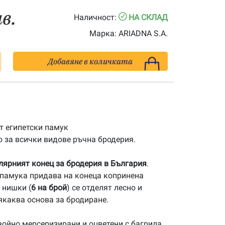
лв.
Наличност:
НА СКЛАД
Марка:
ARIADNA S.A.
Добавяне в количката
 египетски памук
 за всички видове ръчна бродерия.
улярният конец за бродерия в България
.
памука придава на конеца копринена
 нишки (
6 на брой
) се отделят лесно и
якаква основа за бродиране.
ойно мерсеризирани и оцветени с багрила,