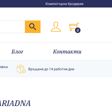
Компютърна бродерия
0
Блог
Контакти
извън
Връщане до 14 работни дни
 АRIADNA