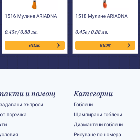
1516 Мулине АRIADNA
1518 Мулине АRIADNA
0.45
/ 0.88 лв.
0.45
/ 0.88 лв.
€
€
виж
виж
такти и помощ
Категории
 задавани въпроси
Гоблени
 от поръчка
Щампирани гоблени
кти
Диамантени гоблени
условия
Рисуване по номера