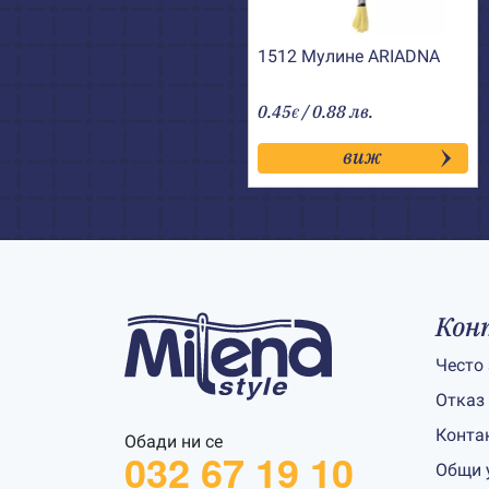
1512 Мулине АRIADNA
0.45
/ 0.88 лв.
€
виж
Кон
Често
Отказ
Конта
Обади ни се
032 67 19 10
Общи 