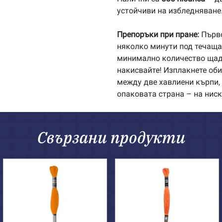
устойчиви на избледняване
Препоръки при пране:
Първо
няколко минути под течаща 
минимално количество щадя
накисвайте! Изплакнете об
между две хавлиени кърпи, 
опаковата страна – на ниск
Свързани продукти