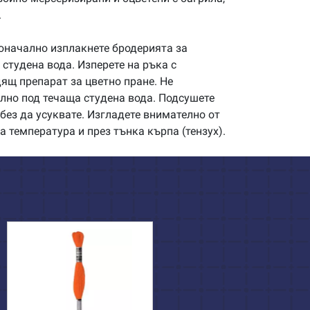
.
начално изплакнете бродерията за
студена вода. Изперете на ръка с
щ препарат за цветно пране. Не
илно под течаща студена вода. Подсушете
без да усуквате. Изгладете внимателно от
а температура и през тънка кърпа (тензух).