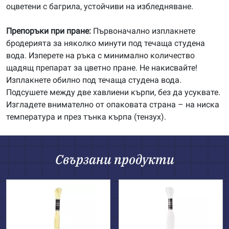
оцветени с багрила, устойчиви на избледняване.
Препоръки при пране:
Първоначално изплакнете
бродерията за няколко минути под течаща студена
вода. Изперете на ръка с минимално количество
щадящ препарат за цветно пране. Не накисвайте!
Изплакнете обилно под течаща студена вода.
Подсушете между две хавлиени кърпи, без да усуквате.
Изгладете внимателно от опаковата страна – на ниска
температура и през тънка кърпа (тензух).
Свързани продукти