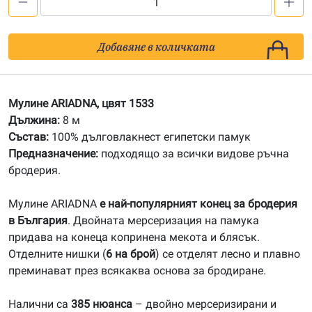
количество
за
1533
Добавяне в количката
Мулине
АRIADNA
Мулине ARIADNA, цвят 1533
Дължина:
8 м
Състав:
100% дълговлакнест египетски памук
Предназначение:
подходящо за всички видове ръчна
бродерия.
Мулине ARIADNA
е най-популярният конец за бродерия
в България
. Двойната мерсеризация на памука
придава на конеца копринена мекота и блясък.
Отделните нишки (
6 на брой
) се отделят лесно и плавно
преминават през всякаква основа за бродиране.
Налични са
385 нюанса
– двойно мерсеризирани и