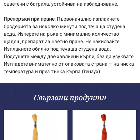
оцветени с багрила, устойчиви на избледняване.
Препоръки при пране:
Първоначално изплакнете
бродерията за няколко минути под течаща студена
вода. Изперете на ръка с минимално количество
щадящ препарат за цветно пране. Не накисвайте!
Изплакнете обилно под течаща студена вода.
Подсушете между две хавлиени кърпи, без да усуквате.
Изгладете внимателно от опаковата страна – на ниска
температура и през тънка кърпа (тензух).
Свързани продукти