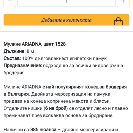
количество
за
1528
Добавяне в количката
Мулине
АRIADNA
Мулине ARIADNA, цвят 1528
Дължина:
8 м
Състав:
100% дълговлакнест египетски памук
Предназначение:
подходящо за всички видове ръчна
бродерия.
Мулине ARIADNA
е най-популярният конец за бродерия
в България
. Двойната мерсеризация на памука
придава на конеца копринена мекота и блясък.
Отделните нишки (
6 на брой
) се отделят лесно и плавно
преминават през всякаква основа за бродиране.
Налични са
385 нюанса
– двойно мерсеризирани и