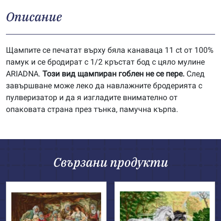
Описание
Щампите се печатат върху бяла канаваца 11 ct от 100%
памук и се бродират с 1/2 кръстат бод с цяло мулине
ARIADNA.
Този вид щампиран гоблен не се пере.
След
завършване може леко да навлажните бродерията с
пулверизатор и да я изгладите внимателно от
опаковата страна през тънка, памучна кърпа.
Свързани продукти