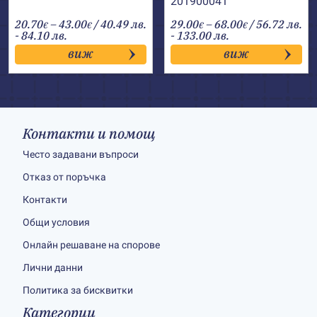
201900041
Price
Price
20.70
–
43.00
/ 40.49 лв.
29.00
–
68.00
/ 56.72 лв.
€
€
€
€
range:
range:
- 84.10 лв.
- 133.00 лв.
20.70€
29.00€
виж
виж
through
through
43.00€
68.00€
Контакти и помощ
Често задавани въпроси
Отказ от поръчка
Контакти
Общи условия
Онлайн решаване на спорове
Лични данни
Политика за бисквитки
Категории