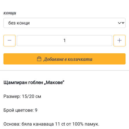
конци
количество
за
Макове
Добавяне в количката
–
щампа
152021
Щампиран гоблен „Макове“
Размер: 15/20 см
Брой цветове: 9
Основа: бяла канаваца 11 ct от 100% памук.