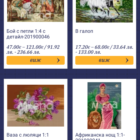
Бой с петли 1:4 с
В галоп
детайл-201900046
Price
Price
47.00
–
121.00
/ 91.92
17.20
–
68.00
/ 33.64 лв.
€
€
€
€
range:
range:
лв. - 236.66 лв.
- 133.00 лв.
47.00€
17.20€
виж
виж
through
through
121.00€
68.00€
Ваза с люляци 1:1
Африканска нощ 1:1-