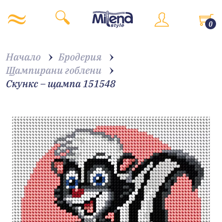
0
Начало
Бродерия
Щампирани гоблени
Скункс – щампа 151548