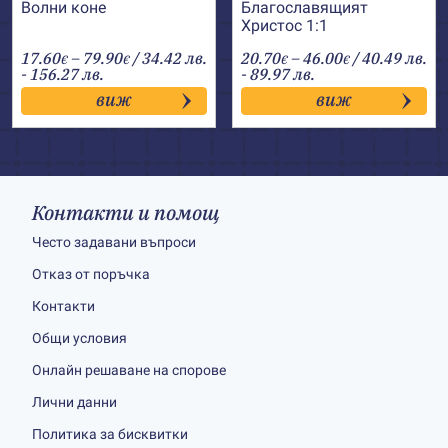
Волни коне
Благославящият
Христос 1:1
Price
Price
17.60
–
79.90
/ 34.42 лв.
20.70
–
46.00
/ 40.49 лв.
€
€
€
€
range:
range:
- 156.27 лв.
- 89.97 лв.
17.60€
20.70€
виж
виж
through
through
79.90€
46.00€
Контакти и помощ
Често задавани въпроси
Отказ от поръчка
Контакти
Общи условия
Онлайн решаване на спорове
Лични данни
Политика за бисквитки