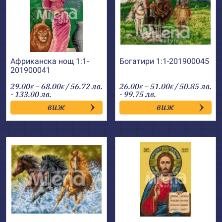
Африканска нощ 1:1-
Богатири 1:1-201900045
201900041
Price
Price
29.00
–
68.00
/ 56.72 лв.
26.00
–
51.00
/ 50.85 лв.
€
€
€
€
range:
range:
- 133.00 лв.
- 99.75 лв.
29.00€
26.00€
виж
виж
through
through
68.00€
51.00€