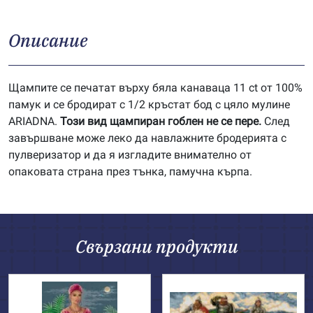
Описание
Щампите се печатат върху бяла канаваца 11 ct от 100%
памук и се бродират с 1/2 кръстат бод с цяло мулине
ARIADNA.
Този вид щампиран гоблен не се пере.
След
завършване може леко да навлажните бродерията с
пулверизатор и да я изгладите внимателно от
опаковата страна през тънка, памучна кърпа.
Свързани продукти