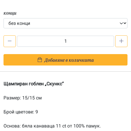
конци
количество
за
Скункс
Добавяне в количката
–
щампа
151548
Щампиран гоблен „Скункс“
Размер: 15/15 см
Брой цветове: 9
Основа: бяла канаваца 11 ct от 100% памук.