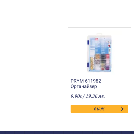
PRYM 611982
Органайзер
9.90
/ 19.36 лв.
€
виж