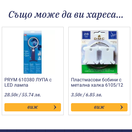
Също може да ви хареса…
PRYM 610380 ЛУПА с
Пластмасови бобини с
LED лампа
метална халка 6105/12
DMC
28.50
/ 55.74 лв.
3.50
/ 6.85 лв.
€
€
виж
виж