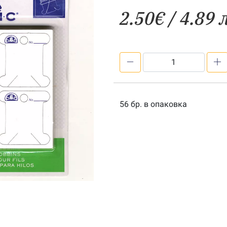
2.50
€
/ 4.89 
количество
за
Картонени
бобини
56 бр. в опаковка
6101/12
DMC