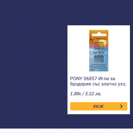
PONY 06857 Игли за
бродерия със златно ухо,
остри №18-24
1.80
/ 3.52 лв.
€
виж