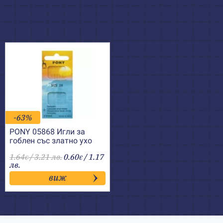
-63%
PONY 05868 Игли за
гоблен със златно ухо
№28
1.64
/ 3.21 лв.
0.60
/ 1.17
€
€
лв.
виж