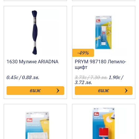
-49%
1630 Мулине АRIADNA
PRYM 987180 Лепило-
щифт
0.45
/ 0.88 лв.
3.73
/ 7.30 лв.
1.90
/
€
€
€
3.72 лв.
виж
виж