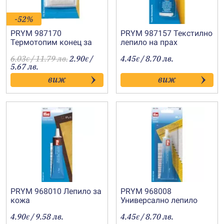
-52%
PRYM 987170
PRYM 987157 Текстилно
Термотопим конец за
лепило на прах
лепене
6.03
/ 11.79 лв.
2.90
/
4.45
/ 8.70 лв.
€
€
€
5.67 лв.
виж
виж
PRYM 968010 Лепило за
PRYM 968008
кожа
Универсално лепило
Textil+
4.90
/ 9.58 лв.
4.45
/ 8.70 лв.
€
€