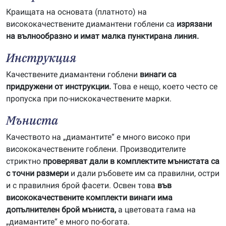
Краищата на основата (платното) на
висококачествените диамантени гоблени са
изрязани
на вълнообразно и имат малка пунктирана линия.
Инструкция
Качествените диамантени гоблени
винаги са
придружени от инструкции.
Това е нещо, което често се
пропуска при по-нискокачествените марки.
Мъниста
Качеството на „диамантите“ е много високо при
висококачествените гоблени. Производителите
стриктно
проверяват дали в комплектите мънистата са
с точни размери
и дали ръбовете им са правилни, остри
и с правилния брой фасети. Освен това
във
висококачествените комплекти винаги има
допълнителен брой мъниста,
а цветовата гама на
„диамантите“ е много по-богата.