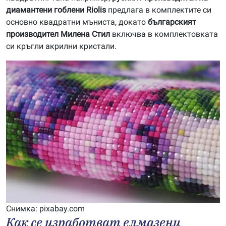
диамантени гоблени Riolis
предлага в комплектите си
основно квадратни мъниста, докато
българският
производител Милена Стил
включва в комплектовката
си кръгли акрилни кристали.
Снимкa: pixabay.com
Как се изработват елмазени