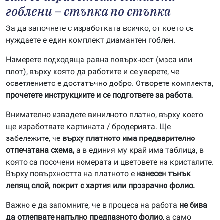
гоблени – стъпка по стъпка
За да започнете с изработката всичко, от което се
нуждаете е един комплект диамантен гоблен.
Намерете подходяща равна повърхност (маса или
плот), върху която да работите и се уверете, че
осветлението е достатъчно добро. Отворете комплекта,
прочетете инструкциите и се подгответе за работа.
Внимателно извадете винилното платно, върху което
ще изработвате картината / бродерията. Ще
забележите, че
върху платното има предварително
отпечатана схема,
а в единия му край има таблица, в
която са посочени номерата и цветовете на кристалите.
Върху повърхността на платното е
нанесен тънък
лепящ слой, покрит с хартия или прозрачно фолио.
Важно е да запомните, че в процеса на работа
не бива
да отлепвате напълно предпазното фолио
, а само