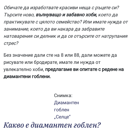
Обичате да изработвате красиви неща с ръцете си?
Търсите ново,
вълнуващо и забавно хоби,
което да
практикувате с цялото семейство? Или имате нужда от
занимание, което да ви накара да забравите
натоварения си делник и да се отърсите от натрупания
стрес?
Без значение дали сте на 8 или 88, дали можете да
рисувате или бродирате, имате ли нужда от
увлекателно хоби,
предлагаме ви опитате с редене на
диамантени гоблени.
Снимка:
Диамантен
гоблен
„Селце“
Какво е диамантен гоблен?