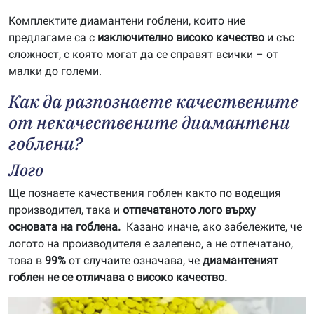
Комплектите диамантени гоблени, които ние
предлагаме са с
изключително високо качество
и със
сложност, с която могат да се справят всички – от
малки до големи.
Как да разпознаете качествените
от некачествените диамантени
гоблени?
Лого
Ще познаете качествения гоблен както по водещия
производител, така и
отпечатаното лого върху
основата на гоблена.
Казано иначе, ако забележите, че
логото на производителя е залепено, а не отпечатано,
това в
99%
от случаите означава, че
диамантеният
гоблен не се отличава с високо качество.