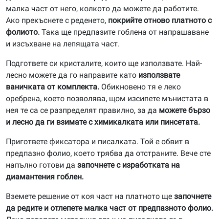
малка част от него, колкото да можете да работите.
Ако прекъснете с реденето,
покрийте отново платното с
фолиото.
Така ще предпазите гоблена от напрашаване
и изсъхване на лепящата част.
Подгответе си кристалите, които ще използвате. Най-
лесно можете да го направите като
използвате
ваничката от комплекта.
Обикновено тя е леко
оребрена, което позволява, щом изсипете мънистата в
нея те са се разпределят правилно, за да
можете бързо
и лесно да ги взимате с химикалката или пинсетата.
Пригответе фиксатора и писалката. Той е обвит в
предпазно фолио, което трябва да отстраните. Вече сте
напълно готови да
започнете с изработката на
диамантения гоблен.
Вземете решение от коя част на платното ще
започнете
да редите и отлепете малка част от предпазното фолио.