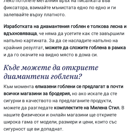
Леко потопете металния връх на писалката във
фиксатора, взимайте мънистата едно по едно и ги
залепвайте върху платното.
Изработката на диамантения гоблен е толкова лесна и
вдъхновяваща
, че няма да усетите как сте завършили
напълно картината. За да се насладите напълно на
крайния резултат,
можете да сложите гоблена в рамка
и да го окачите на видно място в дома си.
Къде можете да откриете
диамантени гоблени?
Към момента
елмазени гоблени се предлагат в почти
всички магазини за бродерия,
но ако искате да сте
сигурни в качеството на предлаганите продукти,
можете да разгледате
комплектите на Милена Стил.
В
нашите физически и онлайн магазини ще откриете
широка гама от модели, размери и цени, които със
сигурност ще ви допаднат.