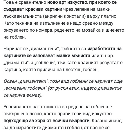
Това е сравнително
ново арт изкуство
,
при което се
създават красиви картини
чрез лепене на малки,
лъскави мъниста (акрилни кристали) върху платно.
Като техника на изпълнение е нещо средно между
рисуването по номера, реденето на мозайка и шиенето
на гоблен.
Наричат се „диамантени“, тъй като за
изработката на
картините се използват малки мъниста
или т. нар.
„диаманти“, а „гоблени“, тъй като крайният резултат е
картина, която прилича на блестящ гоблен.
Освен „диамантени“, този вид гоблени се наричат още
„елмазени гоблени“ (от руски език, където диамантът
се нарича елмаз).
Усвояването на техниката за редене на гоблена е
съвършено лесно, което прави този вид изкуство
подходящо за хора от всички възрасти.
Казано иначе,
за да изработите диамантен гоблен, от вас не се