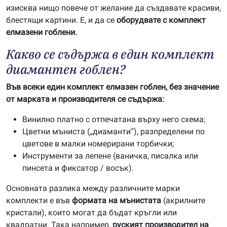
изисква нищо повече от желание да създавате красиви,
блестящи картини. Е, и да се
оборудвате с комплект
елмазени гоблени.
Какво се съдържа в един комплект
диамантен гоблен?
Във всеки един комплект елмазен гоблен, без значение
от марката и производителя се съдържа:
Винилно платно с отпечатана върху него схема;
Цветни мъниста („диаманти“), разпределени по
цветове в малки номерирани торбички;
Инструменти за лепене (ваничка, писалка или
пинсета и фиксатор / восък).
Основната разлика между различните марки
комплекти е във
формата на мънистата
(акрилните
кристали), които могат да бъдат кръгли или
квадратни. Така например,
руският производител на