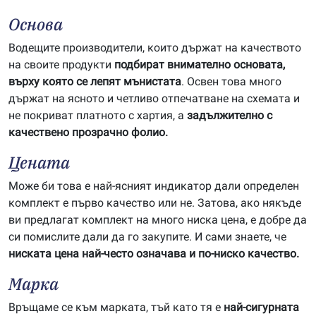
Основа
Водещите производители, които държат на качеството
на своите продукти
подбират внимателно основата,
върху която се лепят мънистата
. Освен това много
държат на ясното и четливо отпечатване на схемата и
не покриват платното с хартия, а
задължително с
качествено прозрачно фолио.
Цената
Може би това е най-ясният индикатор дали определен
комплект е първо качество или не. Затова, ако някъде
ви предлагат комплект на много ниска цена, е добре да
си помислите дали да го закупите. И сами знаете, че
ниската цена най-често означава и по-ниско качество.
Марка
Връщаме се към марката, тъй като тя е
най-сигурната