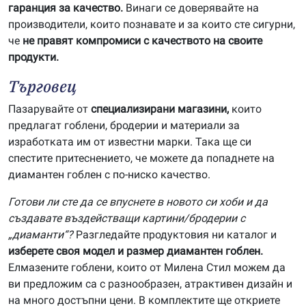
гаранция за качество.
Винаги се доверявайте на
производители, които познавате и за които сте сигурни,
че
не правят компромиси с качеството на своите
продукти.
Търговец
Пазарувайте от
специализирани магазини,
които
предлагат гоблени, бродерии и материали за
изработката им от известни марки. Така ще си
спестите притеснението, че можете да попаднете на
диамантен гоблен с по-ниско качество.
Готови ли сте да се впуснете в новото си хоби и да
създавате въздействащи картини/бродерии с
„диаманти“?
Разгледайте продуктовия ни каталог и
изберете своя модел и размер диамантен гоблен.
Елмазените гоблени, които от Милена Стил можем да
ви предложим са с разнообразен, атрактивен дизайн и
на много достъпни цени. В комплектите ще откриете