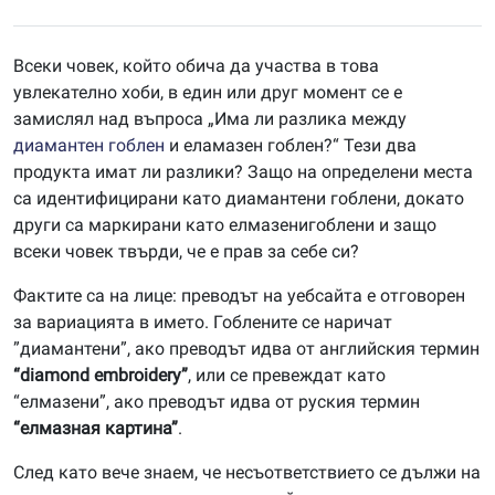
Всеки човек, който обича да участва в това
увлекателно хоби, в един или друг момент се е
замислял над въпроса „Има ли разлика между
диамантен гоблен
и еламазен гоблен?“ Тези два
продукта имат ли разлики? Защо на определени места
са идентифицирани като диамантени гоблени, докато
други са маркирани като елмазенигоблени и защо
всеки човек твърди, че е прав за себе си?
Фактите са на лице: преводът на уебсайта е отговорен
за вариацията в името. Гоблените се наричат ​​
”диамантени”, ако преводът идва от английския термин
“diamond embroidery”
, или се превеждат като
“елмазени”, ако преводът идва от руския термин
“елмазная картина”
.
След като вече знаем, че несъответствието се дължи на