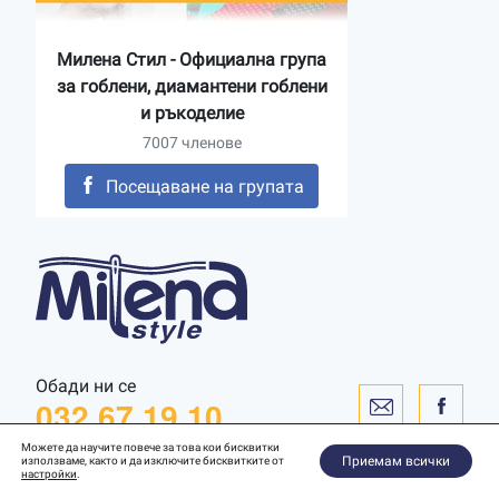
Милена Стил - Официална група
за гоблени, диамантени гоблени
и ръкоделие
7007 членове
Посещаване на групата
Обади ни се
032 67 19 10
Можете да научите повече за това кои бисквитки
Приемам всички
използваме, както и да изключите бисквитките от
настройки
.
Уебсайт от
WebToSpec