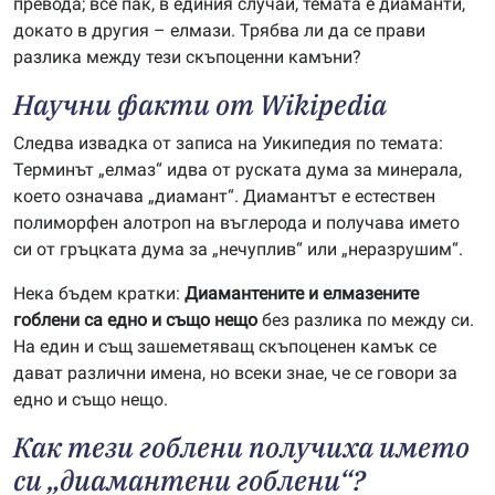
превода; все пак, в единия случай, темата е диаманти,
докато в другия – елмази. Трябва ли да се прави
разлика между тези скъпоценни камъни?
Научни факти от Wikipedia
Следва извадка от записа на Уикипедия по темата:
Терминът „елмаз“ идва от руската дума за минерала,
което означава „диамант“. Диамантът е естествен
полиморфен алотроп на въглерода и получава името
си от гръцката дума за „нечуплив“ или „неразрушим“.
Нека бъдем кратки:
Диамантените и елмазените
гоблени са едно и също нещо
без разлика по между си.
На един и същ зашеметяващ скъпоценен камък се
дават различни имена, но всеки знае, че се говори за
едно и също нещо.
Как тези гоблени получиха името
си „диамантени гоблени“?