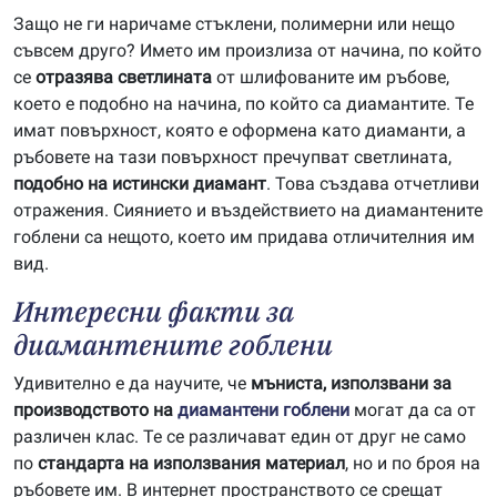
Защо не ги наричаме стъклени, полимерни или нещо
съвсем друго? Името им произлиза от начина, по който
се
отразява светлината
от шлифованите им ръбове,
което е подобно на начина, по който са диамантите. Те
имат повърхност, която е оформена като диаманти, а
ръбовете на тази повърхност пречупват светлината,
подобно на истински диамант
. Това създава отчетливи
отражения. Сиянието и въздействието на диамантените
гоблени са нещото, което им придава отличителния им
вид.
Интересни факти за
диамантените гоблени
Удивително е да научите, че
мъниста, използвани за
производството на
диамантени гоблени
могат да са от
различен клас. Те се различават един от друг не само
по
стандарта на използвания материал
, но и по броя на
ръбовете им. В интернет пространството се срещат