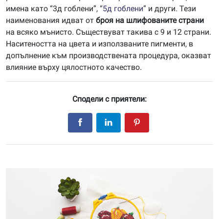
имена като “3д гоблени”, “
5д гоблени
” и други. Тези
наименования идват от
броя на шлифованите страни
на всяко мънисто. Съществуват такива с 9 и 12 страни.
Наситеността на цвета и използваните пигменти, в
допълнение към производствената процедура, оказват
влияние върху цялостното качество.
Сподели с приятели: