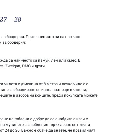
27
28
и за бродерия. Притесненията ви са напълно
и за бродерия:
жда са най-често са памук, лен или смес. В
: Zweigart, DMC и други.
и чилета с дължина от 8 метра и всяко чиле е с
улине, за бродиране се използват още вълнени,
решите в избора на конците, преди покупката можете
не на гоблени е добре да се снабдите с игли с
на мулинето, а заобленият връх лесно се плъзга
т 24 до 26. Важно е обаче да знаете, че правилният