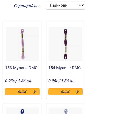
Сортирай по:
153 Мулине DMC
154 Мулине DMC
0.95
/ 1.86 лв.
0.95
/ 1.86 лв.
€
€
виж
виж