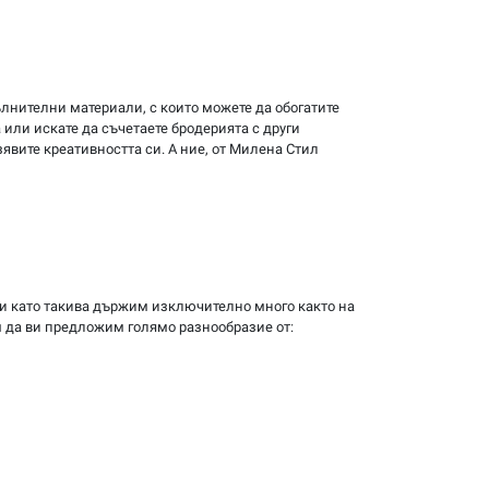
пълнителни материали, с които можете да обогатите
 или искате да съчетаете бродерията с други
зявите креативността си. А ние, от Милена Стил
 и като такива държим изключително много както на
м да ви предложим голямо разнообразие от: