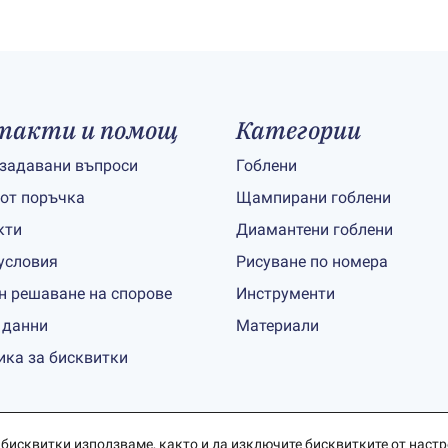
такти и помощ
Категории
 задавани въпроси
Гоблени
 от поръчка
Щампирани гоблени
кти
Диамантени гоблени
условия
Рисуване по номера
н решаване на спорове
Инструменти
 данни
Материали
ика за бисквитки
 бисквитки използваме, както и да изключите бисквитките от
наст