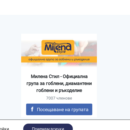
Милена Стил - Официална
група за гоблени, диамантени
гоблени и ръкоделие
7007 членове
Посещаване на групата
ройки
.
Приемам всички