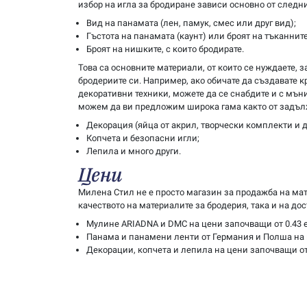
избор на игла за бродиране зависи основно от следн
Вид на панамата (лен, памук, смес или друг вид);
Гъстота на панамата (каунт) или броят на тъканните 
Броят на нишките, с които бродирате.
Това са основните материали, от които се нуждаете, 
бродериите си. Например, ако обичате да създавате к
декоративни техники, можете да се снабдите и с мъни
можем да ви предложим широка гама както от задълж
Декорация (яйца от акрил, творчески комплекти и д
Копчета и безопасни игли;
Лепила и много други.
Цени
Милена Стил не е просто магазин за продажба на ма
качеството на материалите за бродерия, така и на д
Мулине ARIADNA и DMC на цени започващи от 0.43 е
Панама и панамени ленти от Германия и Полша на ц
Декорации, копчета и лепила на цени започващи от 