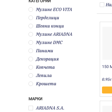
КАТЕГОРИИ
На
Мулине ECO VITA
Перделици
Шевни конци
Мулине ARIADNA
Мулине DMC
Панами
Декорация
Копчета
150 
Лепила
0.95
€
Крошета
МАРКИ
ARIADNA S.A.