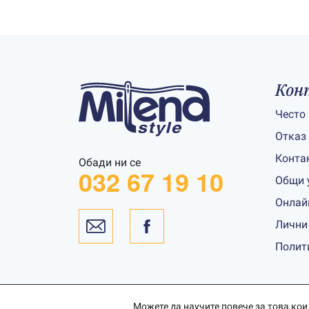
Кон
Често
Отказ
Конта
Обади ни се
032 67 19 10
Общи 
Онлай
Лични
Полит
Можете да научите повече за това кои