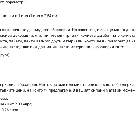
ите параметри:
нишки в 1 инч (1 инч = 2,54 см);
за да започнете да създавате бродерии. Но освен тях, има още много до
расиви декорации, стилни плетени гривни, колиета, да обличате копчета
ста, пайети, ленти и много други материали, които ще ви помогнат да и
ителните, така и от допълнителните материали за бродерия като:
руги);
териали за бродерия. Ние също сме големи фенове на ръчната бродерия
остъпните цени, на които ги предлагаме. В нашият онлайн магазин може
вро;
ени от 2.30 евро;
0.26 евро.