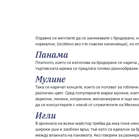
Отдавна си мечтаете да се занимавате с бродиране, 
нормални, (особено ако сте съвсем начинаещи), но от
Панама
Платното, което се използва за бродиране се нарича „
търговската мрежа се предлага голямо разнообразие о
Мулине
Така се наричат конците, които се ползват за гоблен
различен цвят. Сред популярните марки мулине, които
акрилни, ленени, копринени, меланжирани и още мног
да се консултирате с някой от служителите на Милена
Игли
В арсенала на всеки майстор трябва да има поне няк
широки уши и заоблен връх, тъй като са идеални за 
между влакната на панамата. Ако говорим за размерит