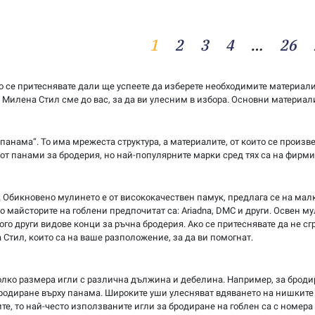
1
2
3
4
…
26
но се притеснявате дали ще успеете да изберете необходимите материал
 Милена Стил сме до вас, за да ви улесним в избора. Основни материал
панама“. То има мрежеста структура, а материалите, от които се произве
т панами за бродерия, но най-популярните марки сред тях са на фирмите
и. Обикновено мулинето е от висококачествен памук, предлага се на малк
 майсторите на гоблени предпочитат са: Ariadna, DMC и други. Освен м
о други видове конци за ръчна бродерия. Ако се притеснявате да не сг
 Стил, които са на ваше разположение, за да ви помогнат.
олко размера игли с различна дължина и дебелина. Например, за бродира
бродиране върху панама. Широките уши улесняват вдяването на нишките 
е, то най-често използваните игли за бродиране на гоблен са с номера о