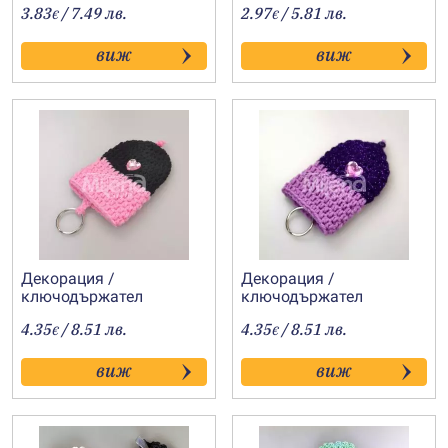
3.83
/ 7.49 лв.
2.97
/ 5.81 лв.
€
€
виж
виж
Декорация /
Декорация /
ключодържател
ключодържател
„Шапчица-2“
„Шапчица-1“
4.35
/ 8.51 лв.
4.35
/ 8.51 лв.
€
€
виж
виж