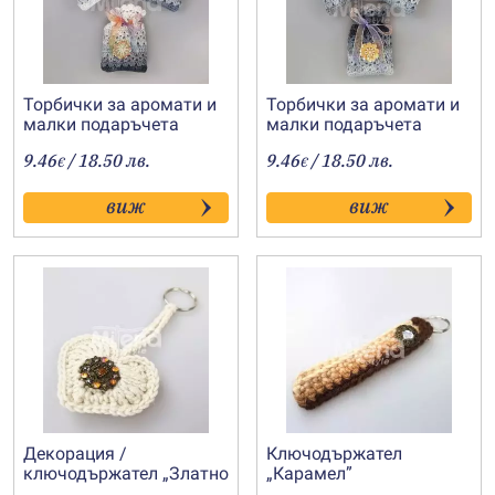
Торбички за аромати и
Торбички за аромати и
малки подаръчета
малки подаръчета
„Зимно вълшебство-3“
„Зимно вълшебство-2“
9.46
/ 18.50 лв.
9.46
/ 18.50 лв.
€
€
виж
виж
Декорация /
Ключодържател
ключодържател „Златно
„Карамел”
сърце“