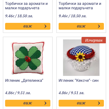
Торбички за аромати и
Торбички за аромати и
малки подаръчета
малки подаръчета
„Пролетно
„Пролетно
9.46
/ 18.50 лв.
9.46
/ 18.50 лв.
вълшебство-2“
€
вълшебство-1“
€
виж
виж
Изчерпан
Игленик „Детелинка“
Игленик “Кексче”- син
4.86
/ 9.51 лв.
4.86
/ 9.51 лв.
€
€
виж
виж