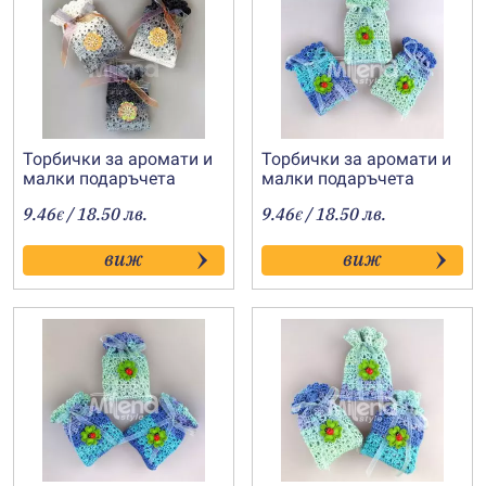
Торбички за аромати и
Торбички за аромати и
малки подаръчета
малки подаръчета
„Зимно вълшебство-1“
„Пролетно
9.46
/ 18.50 лв.
9.46
/ 18.50 лв.
€
вълшебство-3“
€
виж
виж