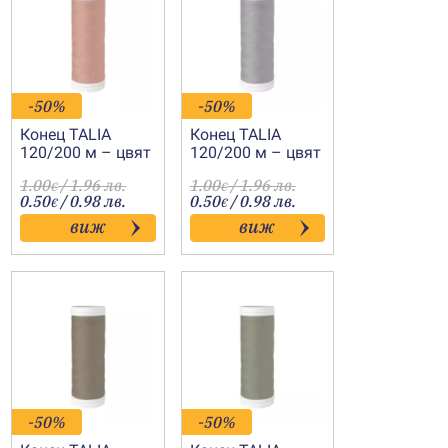
-50%
-50%
Конец TALIA
Конец TALIA
120/200 м – цвят
120/200 м – цвят
9026
8099
1.00
/ 1.96 лв.
1.00
/ 1.96 лв.
€
€
0.50
/ 0.98 лв.
0.50
/ 0.98 лв.
€
€
виж
виж
-50%
-50%