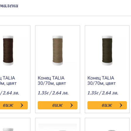
малени
ц TALIA
Конец TALIA
Конец TALIA
0м, цвят
30/70м, цвят
30/70м, цвят
0759
0756
/ 2.64 лв.
1.35
/ 2.64 лв.
1.35
/ 2.64 лв.
€
€
виж
виж
виж