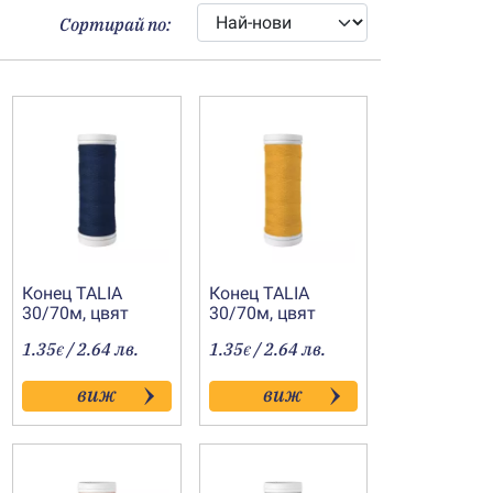
Сортирай по:
Конец TALIA
Конец TALIA
30/70м, цвят
30/70м, цвят
0731
0705
1.35
/ 2.64 лв.
1.35
/ 2.64 лв.
€
€
виж
виж