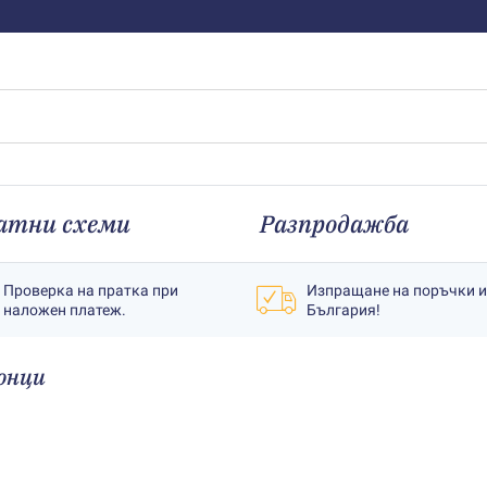
атни схеми
Разпродажба
Проверка на пратка при
Изпращане на поръчки 
наложен платеж.
България!
онци