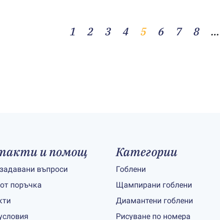
1
2
3
4
5
6
7
8
…
такти и помощ
Категории
 задавани въпроси
Гоблени
 от поръчка
Щампирани гоблени
кти
Диамантени гоблени
условия
Рисуване по номера