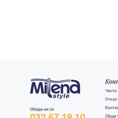
Кон
Често
Отказ
Конта
Обади ни се
032 67 19 10
Общи 