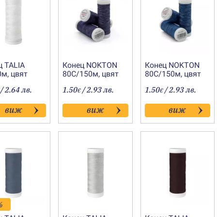
ц TALIA
Конец NOKTON
Конец NOKTON
0м, цвят
80C/150м, цвят
80C/150м, цвят
4022
4021
/ 2.64 лв.
1.50
/ 2.93 лв.
1.50
/ 2.93 лв.
€
€
виж
виж
виж
%