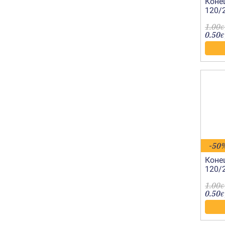
Коне
120/
8095
1.00
€
0.50
€
-50
Коне
120/
8079
1.00
€
0.50
€