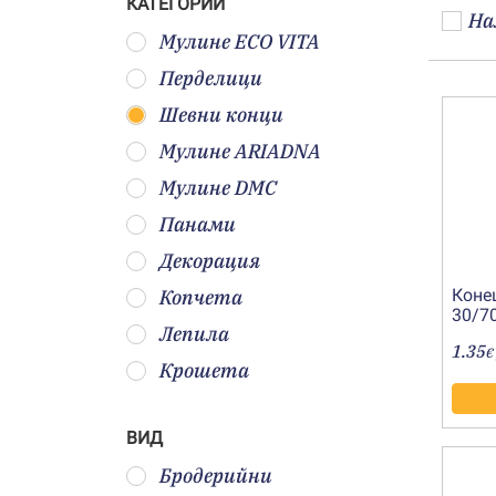
КАТЕГОРИИ
На
Мулине ECO VITA
Перделици
Шевни конци
Мулине ARIADNA
Мулине DMC
Панами
Декорация
Копчета
Коне
30/7
Лепила
0772
1.35
€
Крошета
ВИД
Бродерийни