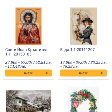
Свети Йоан Кръстител
Езда 1:1-20111207
1:1–20150105
Price
Price
27.00
–
57.00
/ 52.81 лв.
17.00
–
39.00
/ 33.25 лв.
€
€
€
€
range:
range:
- 111.48 лв.
- 76.28 лв.
27.00€
17.00€
виж
виж
through
through
57.00€
39.00€