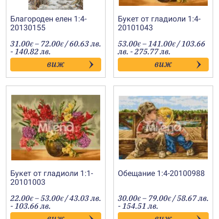
Благороден елен 1:4-
Букет от гладиоли 1:4-
20130155
20101043
Price
Price
31.00
–
72.00
/ 60.63 лв.
53.00
–
141.00
/ 103.66
€
€
€
€
range:
range:
- 140.82 лв.
лв. - 275.77 лв.
31.00€
53.00€
виж
виж
through
through
72.00€
141.00€
Букет от гладиоли 1:1-
Обещание 1:4-20100988
20101003
Price
Price
22.00
–
53.00
/ 43.03 лв.
30.00
–
79.00
/ 58.67 лв.
€
€
€
€
range:
range:
- 103.66 лв.
- 154.51 лв.
22.00€
30.00€
виж
виж