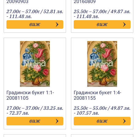
20090903
20160809
Price
Price
27.00
–
57.00
/ 52.81 лв.
25.50
–
57.00
/ 49.87 лв.
€
€
€
€
range:
range:
- 111.48 лв.
- 111.48 лв.
27.00€
25.50€
виж
виж
through
through
57.00€
57.00€
Градински букет 1:1-
Градински букет 1:4-
20081105
20081155
Price
Price
17.00
–
37.00
/ 33.25 лв.
25.50
–
55.00
/ 49.87 лв.
€
€
€
€
range:
range:
- 72.37 лв.
- 107.57 лв.
17.00€
25.50€
виж
виж
through
through
37.00€
55.00€