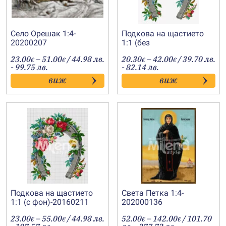
Село Орешак 1:4-
Подкова на щастието
20200207
1:1 (без
панама)-20160251
Price
Price
23.00
–
51.00
/ 44.98 лв.
20.30
–
42.00
/ 39.70 лв.
€
€
€
€
range:
range:
- 99.75 лв.
- 82.14 лв.
23.00€
20.30€
виж
виж
through
through
51.00€
42.00€
Подкова на щастието
Света Петка 1:4-
1:1 (с фон)-20160211
202000136
Price
Price
23.00
–
55.00
/ 44.98 лв.
52.00
–
142.00
/ 101.70
€
€
€
€
range:
range: