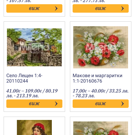
- 107.57 лв.
лв. - 277.73 лв.
23.00€
52.00€
виж
виж
through
through
55.00€
142.00€
Село Лещен 1:4-
Макове и маргаритки
20110244
1:1-20160676
Price
Price
41.00
–
109.00
/ 80.19
17.00
–
40.00
/ 33.25 лв.
€
€
€
€
range:
range:
лв. - 213.19 лв.
- 78.23 лв.
41.00€
17.00€
виж
виж
through
through
109.00€
40.00€