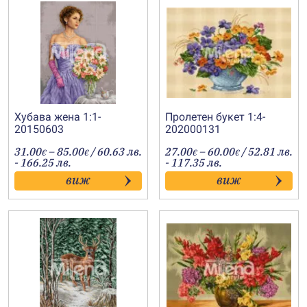
Хубава жена 1:1-
Пролетен букет 1:4-
20150603
202000131
Price
Price
31.00
–
85.00
/ 60.63 лв.
27.00
–
60.00
/ 52.81 лв.
€
€
€
€
range:
range:
- 166.25 лв.
- 117.35 лв.
31.00€
27.00€
виж
виж
through
through
85.00€
60.00€