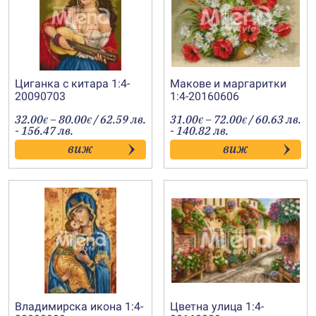
Циганка с китара 1:4-
Макове и маргаритки
20090703
1:4-20160606
Price
Price
32.00
–
80.00
/ 62.59 лв.
31.00
–
72.00
/ 60.63 лв.
€
€
€
€
range:
range:
- 156.47 лв.
- 140.82 лв.
32.00€
31.00€
виж
виж
through
through
80.00€
72.00€
Владимирска икона 1:4-
Цветна улица 1:4-