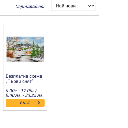
Сортирай по:
Безплатна схема
„Първи сняг“
Price
0.00
–
17.00
/
€
€
range:
0.00 лв. - 33.25 лв.
0.00€
виж
h
through
17.00€