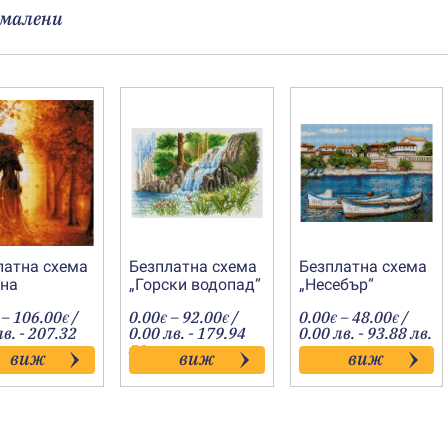
малени
латна схема
Безплатна схема
Безплатна схема
нна
„Горски водопад“
„Несебър“
лителка“
Price
Price
Price
–
106.00
/
0.00
–
92.00
/
0.00
–
48.00
/
€
€
€
€
€
range:
range:
range:
лв. - 207.32
0.00 лв. - 179.94
0.00 лв. - 93.88 лв.
0.00€
0.00€
0.00€
лв.
виж
виж
виж
through
through
throug
106.00€
92.00€
48.00€