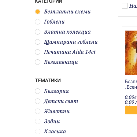
КАТЕГОРИИ
На
Безплатни схеми
Гоблени
Златна колекция
Щампирани гоблени
Печатана Aida 14ct
Възглавници
ТЕМАТИКИ
Безп
„Есе
България
пове
0.00
€
Детски свят
0.00 
лв.
Животни
Зодии
Класика