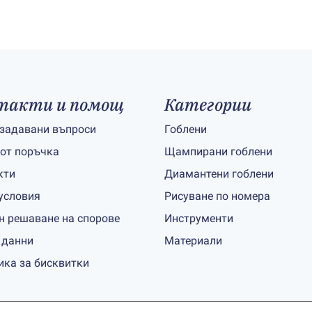
такти и помощ
Категории
 задавани въпроси
Гоблени
 от поръчка
Щампирани гоблени
кти
Диамантени гоблени
условия
Рисуване по номера
н решаване на спорове
Инструменти
 данни
Материали
ика за бисквитки